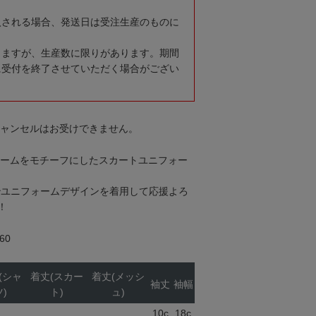
入される場合、発送日は受注生産のものに
りますが、生産数に限りがあります。期間
に受付を終了させていただく場合がござい
キャンセルはお受けできません。
フォームをモチーフにしたスカートユニフォー
治ユニフォームデザインを着用して応援よろ
！
60
(シャ
着丈(スカー
着丈(メッシ
袖丈
袖幅
)
ト)
ュ)
10c
18c