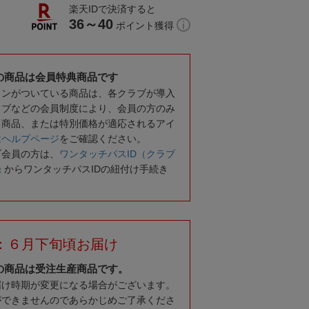
楽天IDで決済すると
36～40
ポイント獲得
の商品は会員特典商品です
コンがついている商品は、各クラブが導入
ラブなどの会員制度により、会員の方のみ
る商品、または特別価格が適応されるアイ
は
ヘルプページ
をご確認ください。
ブ会員の方は、
ワンタッチパスID（クラブ
録
からワンタッチパスIDの紐付け手続き
：６月下旬頃お届け
の商品は受注生産商品です。
届け時期が変更になる場合がございます。
ができませんのであらかじめご了承くださ