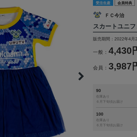
受注生産
会員特典
ＦＣ今治
スカートユニフォ
販売期間：2022年4月2
4,430
一般：
3,987
会員：
90
在庫あり
６月下旬頃お届け
100
在庫あり
６月下旬頃お届け