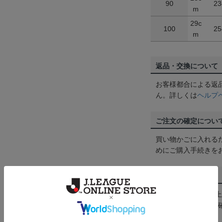
90
23
m
29c
100
25
m
返品・交換について
お客様都合による返
ん。詳しくは
ヘルプ
ご注文の確定につい
買い物かごに入れる
めにご購入手続きを
送料について
3,980円（税込）
は
ヘルプページ
をご