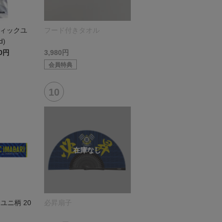
ティックユ
フード付きタオル
d)
00円
3,980円
会員特典
ユニ柄 20
必昇扇子