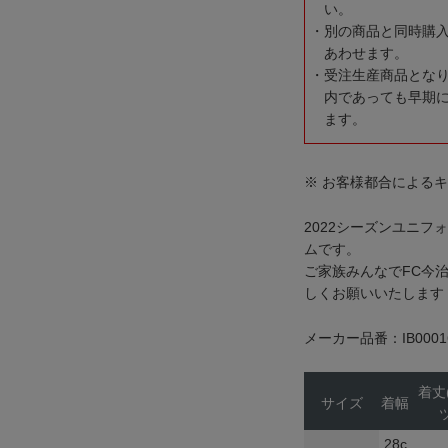
い。
別の商品と同時購
あわせます。
受注生産商品とな
内であっても早期
ます。
※ お客様都合による
2022シーズンユニ
ムです。
ご家族みんなでFC今
しくお願いいたします
メーカー品番：IB0001
着丈
サイズ
着幅
ツ
28c