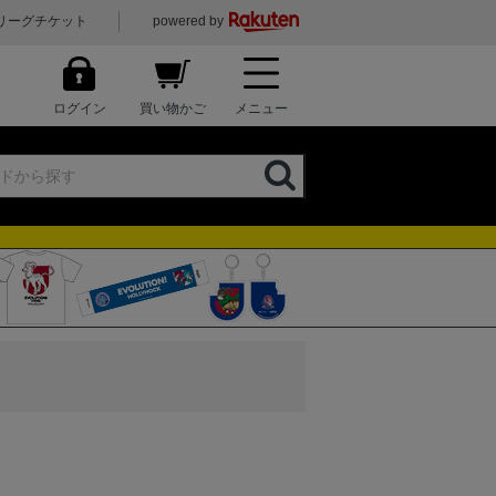
リーグチケット
powered by
ログイン
買い物かご
メニュー