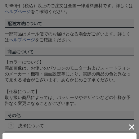
3,980円（税込）以上のご注文は全国一律送料無料です。詳しくは
ヘルプページ
をご確認ください。
配送方法について
一部商品はメール便でのお届けとなる場合がございます。詳しく
は
ヘルプページ
をご確認ください。
商品について
【カラーについて】
商品画像は、お使いのパソコンのモニターおよびスマートフォン
のメーカー・機種・画面設定等により、実際の商品の色と異なっ
て見える場合がございます。あらかじめご了承ください。
【仕様について】
取り扱い商品によっては、パッケージやデザインなどの仕様が予
告なく変更になることがございます。
その他
決済について
ギフト対応について