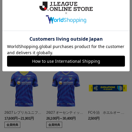
ヘルプページ
ランキング
NEW
26/27 レプリカユニフォ
26/27 オーセンティック
FC今治 ホエルオー タ
ーム(FP1st)
ユニフォーム(FP1st)
オルマフラー
17,600円～21,901円
26,100円～30,400円
2,500円
2
会員特典
会員特典