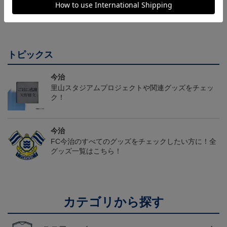
ーム(FP1st)
ユニフォーム(FP1st)
26SP）
17,600円～21,901円
26,100円～30,400円
5,500円
2
会員特典
会員特典
会員特典
トピックス
今治
里山スタジアムプロジェクトや関連グッズをチェッ
ク！
今治
FC今治のすべてのグッズをチェックしたい方に！全
グッズ一覧はこちら！
カテゴリから探す