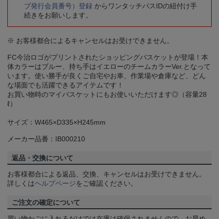
ブ発行会員番号）登録
からワンタッチパスIDの紐付け手
続きをお願いします。
※ お客様都合によるキャンセルはお受けできません。
FC今治ロゴがプリントされたショッピングバスケットが登場！本
体カラーはブルー、持ち手はイエローのチームカラーVer.となって
います。使い勝手が良くご自宅やお車、作業場や倉庫など、どん
な場面でも活躍できるアイテムです！
お買い物時のマイバスケットにもお使いいただけます◎（容量28
ℓ）
サイズ：W465×D335×H245mm
メーカー品番：IB000210
返品・交換について
お客様都合による返品、交換、キャンセルはお受けできません。
詳しくは
ヘルプページ
をご確認ください。
ご注文の確定について
買い物かごに入れるだけでは在庫は確保されませんので、お早め