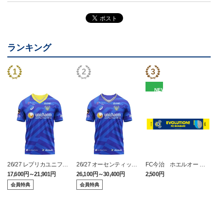
ランキング
NEW
26/27 レプリカユニフォ
26/27 オーセンティック
FC今治 ホエルオー タ
ーム(FP1st)
ユニフォーム(FP1st)
オルマフラー
17,600円～21,901円
26,100円～30,400円
2,500円
2
会員特典
会員特典