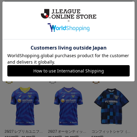
決済について
ギフト対応について
ヘルプページ
ランキング
26/27 レプリカユニフォ
26/27 オーセンティック
コンフィットシャツ（20
ーム(FP1st)
ユニフォーム(FP1st)
26SP）