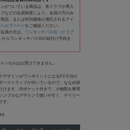
コンがついている商品は、各クラブが導入
ラブなどの会員制度により、会員の方のみ
る商品、または特別価格が適応されるアイ
は
ヘルプページ
をご確認ください。
ブ会員の方は、
ワンタッチパスID（クラブ
録
からワンタッチパスIDの紐付け手続き
キャンセルはお受けできません。
クデザインがワンポイントになるFC今治の
ダーストラップが付いているので、ななめ掛
だけます。内ポケット付きで、小物類を整理
シンプルなデザインで使いやすく、デイリー
です。
59