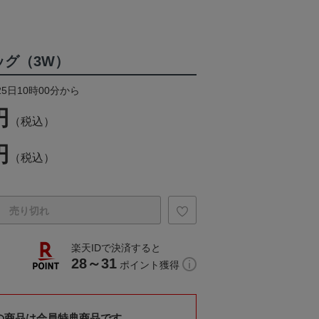
ッグ（3W）
25日10時00分から
円
（税込）
円
（税込）
売り切れ
楽天IDで決済すると
28～31
ポイント獲得
の商品は会員特典商品です