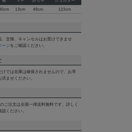
横
マチ
持ち手
ショルダー
40cm
13cm
48cm
123cm
品、交換、キャンセルはお受けできませ
ページ
をご確認ください。
て
だけでは在庫は確保されませんので、お早
お済ませください。
以上のご注文は全国一律送料無料です。詳しく
確認ください。