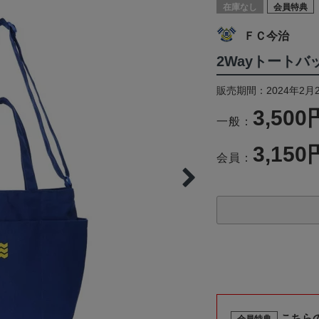
在庫なし
会員特典
ＦＣ今治
2Wayトートバ
販売期間：2024年2月
3,500
一般：
3,150
会員：
こちら
会員特典