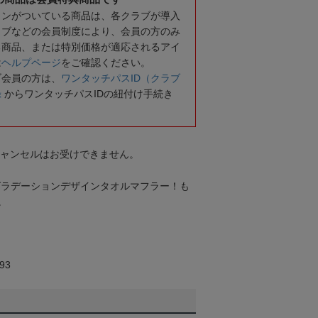
コンがついている商品は、各クラブが導入
ラブなどの会員制度により、会員の方のみ
る商品、または特別価格が適応されるアイ
は
ヘルプページ
をご確認ください。
ブ会員の方は、
ワンタッチパスID（クラブ
録
からワンタッチパスIDの紐付け手続き
キャンセルはお受けできません。
グラデーションデザインタオルマフラー！も
。
93