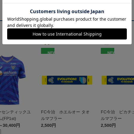
NEW
NEW
 オーセンティックユ
FC今治 ホエルオー タオ
FC今治 ピカチ
FP1st)
ルマフラー
ルマフラー
～30,400円
2,500円
2,500円