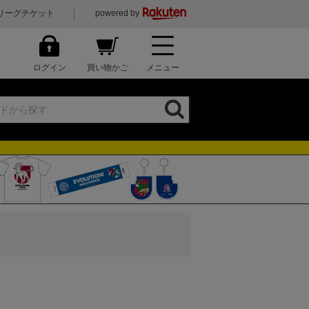
リーグチケット
powered by
ログイン
買い物かご
メニュー