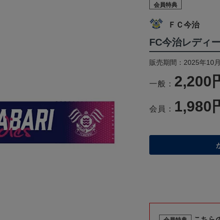
会員特典
ＦＣ今治
FC今治レディ
販売期間：2025年10
2,200
一般：
1,980
会員：
こちら
会員特典