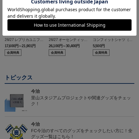
26/27 レプリカユニフォ
26/27 オーセンティック
コンフィットシャツ（20
ーム(FP1st)
ユニフォーム(FP1st)
26SP）
17,600円～21,901円
26,100円～30,400円
5,500円
2
会員特典
会員特典
会員特典
トピックス
今治
里山スタジアムプロジェクトや関連グッズをチェッ
ク！
今治
FC今治のすべてのグッズをチェックしたい方に！全
グッズ一覧はこちら！