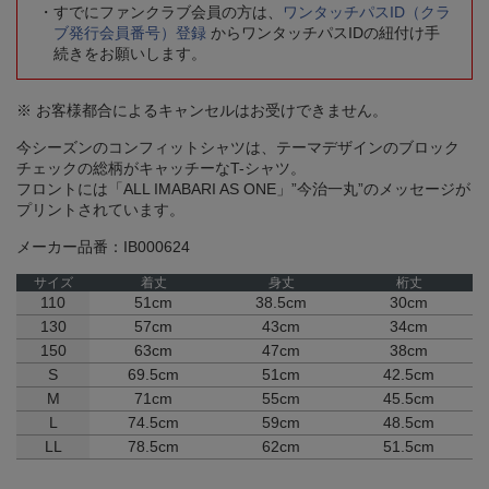
すでにファンクラブ会員の方は、
ワンタッチパスID（クラ
ブ発行会員番号）登録
からワンタッチパスIDの紐付け手
続きをお願いします。
※ お客様都合によるキャンセルはお受けできません。
今シーズンのコンフィットシャツは、テーマデザインのブロック
チェックの総柄がキャッチーなT-シャツ。
フロントには「ALL IMABARI AS ONE」”今治一丸”のメッセージが
プリントされています。
メーカー品番：IB000624
サイズ
着丈
身丈
桁丈
110
51cm
38.5cm
30cm
130
57cm
43cm
34cm
150
63cm
47cm
38cm
S
69.5cm
51cm
42.5cm
M
71cm
55cm
45.5cm
L
74.5cm
59cm
48.5cm
LL
78.5cm
62cm
51.5cm