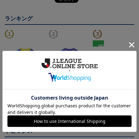
ランキング
NEW
26/27 レプリカユニフォ
26/27 オーセンティック
FC今治 ホエルオー タ
ーム(FP1st)
ユニフォーム(FP1st)
オルマフラー
17,600円～21,901円
26,100円～30,400円
2,500円
2
会員特典
会員特典
トピックス