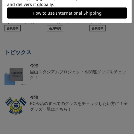
26/27 レプリカユニフォ
26/27 オーセンティック
コンフィットシャツ（20
ーム(FP1st)
ユニフォーム(FP1st)
26SP）
17,600円～21,901円
26,100円～30,400円
5,500円
2
会員特典
会員特典
会員特典
トピックス
今治
里山スタジアムプロジェクトや関連グッズをチェッ
ク！
今治
FC今治のすべてのグッズをチェックしたい方に！全
グッズ一覧はこちら！