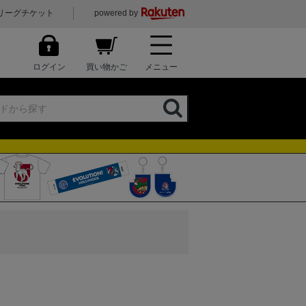
リーグチケット
powered by
ログイン
買い物かご
メニュー