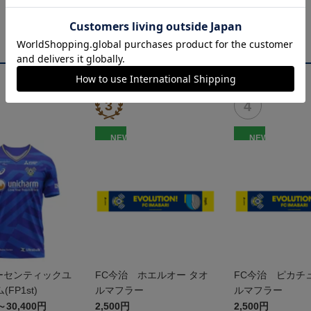
NEW
NEW
 オーセンティックユ
FC今治 ホエルオー タオ
FC今治 ピカチ
FP1st)
ルマフラー
ルマフラー
～30,400円
2,500円
2,500円