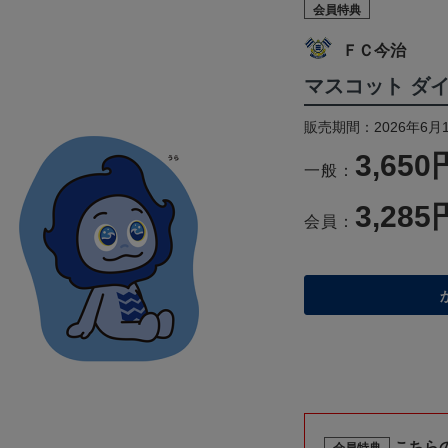
会員特典
ＦＣ今治
マスコット ダ
販売期間：2026年6月
3,650
一般：
3,285
会員：
こちら
会員特典