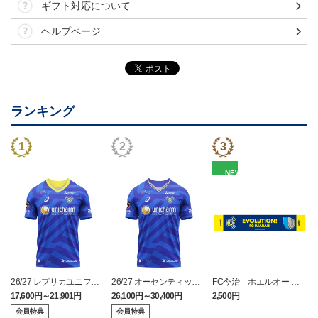
ギフト対応について
ヘルプページ
ランキング
NEW
26/27 レプリカユニフォ
26/27 オーセンティック
FC今治 ホエルオー タ
ーム(FP1st)
ユニフォーム(FP1st)
オルマフラー
17,600円～21,901円
26,100円～30,400円
2,500円
2
会員特典
会員特典