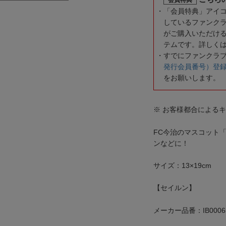
「会員特典」アイ
しているファンク
がご購入いただけ
テムです。詳しく
すでにファンクラ
発行会員番号）登
をお願いします。
※ お客様都合による
FC今治のマスコット
ンなどに！
サイズ：13×19cm
【セイルン】
メーカー品番：IB0006