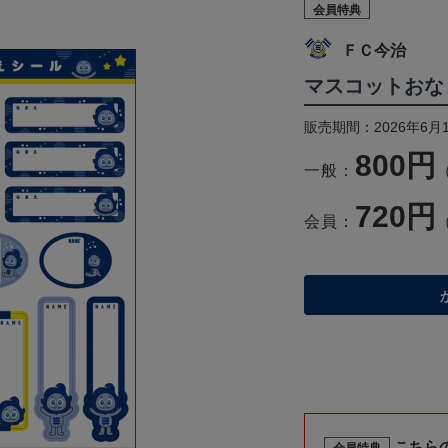
会員特典
ＦＣ今治
マスコットおな
販売期間：2026年6月
800円
一般：
720円
会員：
こちら
会員特典