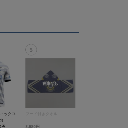
ティックユ
フード付きタオル
d)
00円
3,980円