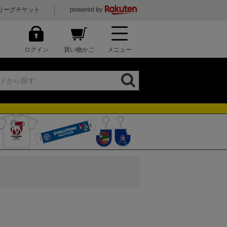
リーグチケット
powered by
ログイン
買い物かご
メニュー