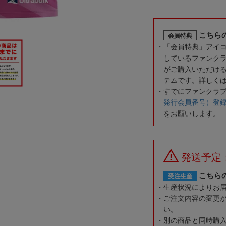
こちら
会員特典
「会員特典」アイ
しているファンク
がご購入いただけ
テムです。詳しく
すでにファンクラ
発行会員番号）登
をお願いします。
発送予定
こちら
受注生産
生産状況によりお
ご注文内容の変更
い。
別の商品と同時購