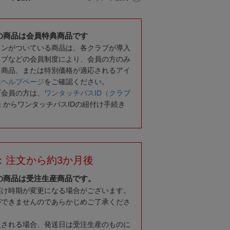
の商品は会員特典商品です
コンがついている商品は、各クラブが導入
ラブなどの会員制度により、会員の方のみ
る商品、または特別価格が適応されるアイ
は
ヘルプページ
をご確認ください。
ブ会員の方は、
ワンタッチパスID（クラブ
録
からワンタッチパスIDの紐付け手続き
：注文から約3か月後
の商品は受注生産商品です。
届け時期が変更になる場合がございます。
ができませんのであらかじめご了承くださ
入される場合、発送日は受注生産のものに