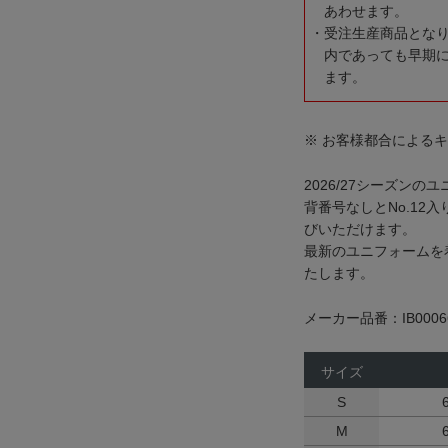
あわせます。
受注生産商品とな
内であっても早期
ます。
※ お客様都合による
2026/27シーズンの
背番号なしとNo.12
びいただけます。
最新のユニフォームを着
たします。
メーカー品番：IB0006
サイズ
S
M