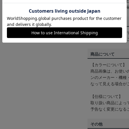
3,980円（税込）
は
ヘルプページ
をご
配送方法について
一部商品はメール便
くは
ヘルプページ
を
商品について
【カラーについて】
商品画像は、お使い
ンのメーカー・機種
なって見える場合が
【仕様について】
取り扱い商品によっ
予告なく変更になる
その他