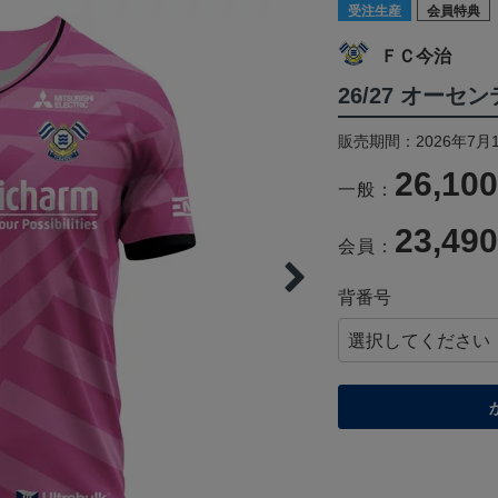
受注生産
会員特典
ＦＣ今治
26/27 オーセ
販売期間：2026年7月1
26,10
一般：
23,49
会員：
背番号