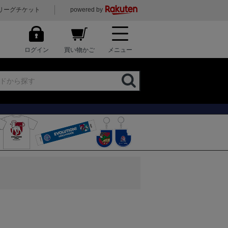
リーグチケット
powered by
ログイン
買い物かご
メニュー