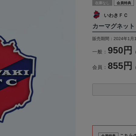
在庫なし
会員特典
いわきＦＣ
カーマグネット
販売期間：2024年1月
950円
一般：
855円
会員：
こちら
会員特典