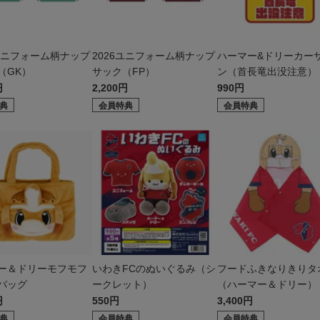
6ユニフォーム柄ナップ
2026ユニフォーム柄ナップ
ハーマー&ドリーカー
（GK）
サック（FP）
ン（首長竜出没注意）
円
2,200円
990円
典
会員特典
会員特典
ー＆ドリーモフモフ
いわきFCのぬいぐるみ（シ
フードふきなりきりタ
バッグ
ークレット）
（ハーマー＆ドリー）
円
550円
3,400円
典
会員特典
会員特典