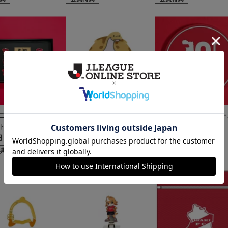
ニフォームピンバッ
組み立てお面（ハーマー＆
10周年記念ラバーコー
ト
ドリー）
ー
円
1,400円
990円
典
会員特典
会員特典