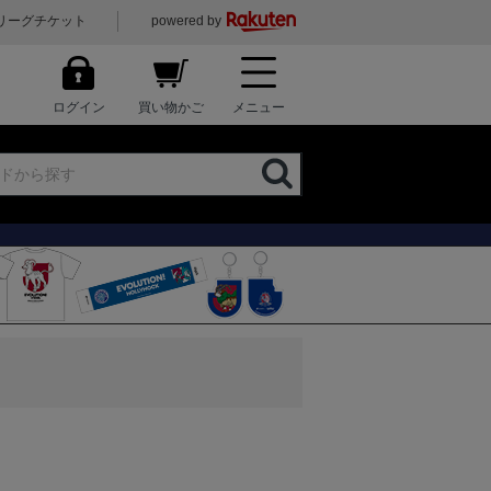
リーグチケット
powered by
ログイン
買い物かご
メニュー