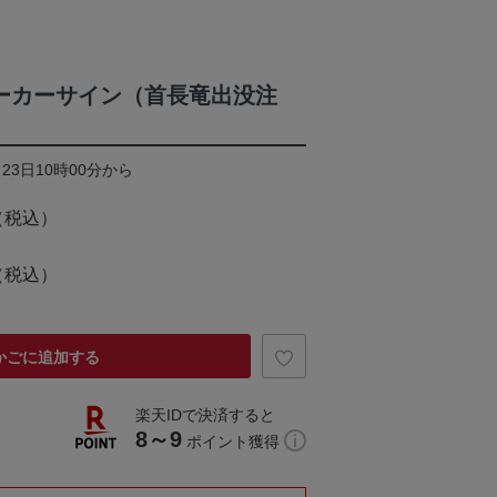
ーカーサイン（首長竜出没注
23日10時00分から
（税込）
（税込）
かごに追加する
楽天IDで決済すると
8～9
ポイント獲得