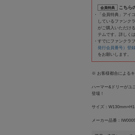
こちら
会員特典
「会員特典」アイ
しているファンク
がご購入いただけ
テムです。詳しく
すでにファンクラ
発行会員番号）登
をお願いします。
※ お客様都合による
ハーマー&ドリーがユ
登場！
サイズ：W130mm×H1
メーカー品番：IW0005