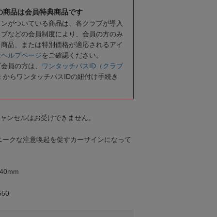
の商品は会員特典商品です
コンがついている商品は、各クラブが導入
ラブなどの会員制度により、会員の方のみ
る商品、または特別価格が適応されるアイ
は
ヘルプページ
をご確認ください。
ブ会員の方は、
ワンタッチパスID（クラブ
録
からワンタッチパスIDの紐付け手続き
キャンセルはお受けできません。
ニークな注意喚起を促すカーサインになって
40mm
50