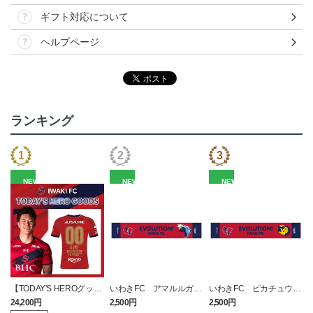
ギフト対応について
ヘルプページ
ランキング
NEW
NEW
NEW
【TODAY'S HEROグッ
いわきFC アマルルガ
いわきFC ピカチュウ
ズ】数量限定！2026 1st
タオルマフラー
タオルマフラー
24,200円
2,500円
2,500円
1
レプリカユニフォーム