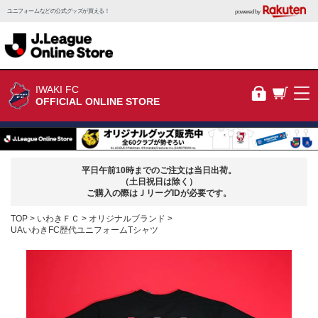
ユニフォームなどの公式グッズが買える！
powered by
IWAKI FC
OFFICIAL ONLINE STORE
平日午前10時までのご注文は当日出荷。
（土日祝日は除く）
ご購入の際はＪリーグIDが必要です。
TOP
いわきＦＣ
オリジナルブランド
UAいわきFC歴代ユニフォームTシャツ