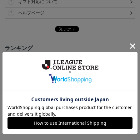
ギフト対応について
ヘルプページ
ランキング
NEW
NEW
NEW
いわきFC アマルルガ
いわきFC ピカチュウ
いわきFC 2026/27 1st レ
タオルマフラー
タオルマフラー
プリカユニフォーム
2,500円
2,500円
15,400円～19,800円
1