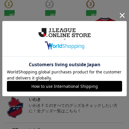
NEW
NEW
NEW
いわきFC アマルルガ
いわきFC ピカチュウ
いわきFC 2026/27 1st レ
タオルマフラー
タオルマフラー
プリカユニフォーム
2,500円
2,500円
15,400円～19,800円
1
トピックス
いわき
いわきＦＣのすべてのグッズをチェックしたい方
に！全グッズ一覧はこちら！