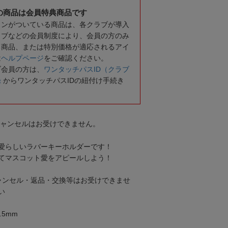
の商品は会員特典商品です
コンがついている商品は、各クラブが導入
ラブなどの会員制度により、会員の方のみ
る商品、または特別価格が適応されるアイ
は
ヘルプページ
をご確認ください。
ブ会員の方は、
ワンタッチパスID（クラブ
録
からワンタッチパスIDの紐付け手続き
キャンセルはお受けできません。
愛らしいラバーキーホルダーです！
てマスコット愛をアピールしよう！
ャンセル・返品・交換等はお受けできませ
い
.5mm