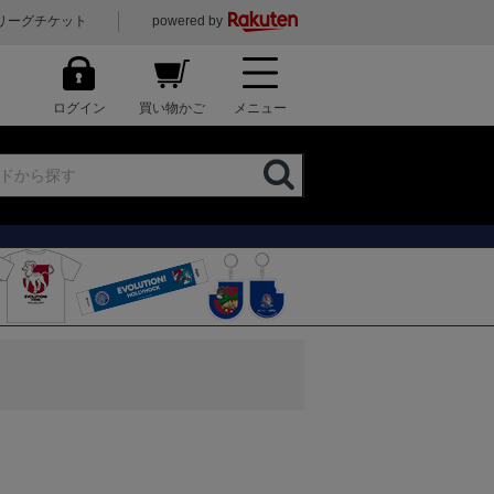
リーグチケット
powered by
ログイン
買い物かご
メニュー