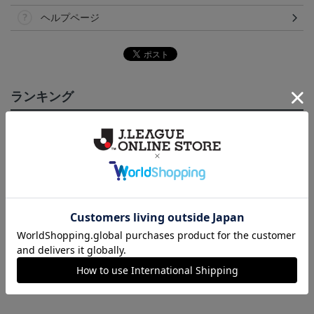
ヘルプページ
ランキング
NEW
NEW
NEW
いわきFC アマルルガ
いわきFC ピカチュウ
いわきFC アマルルガ
い
タオルマフラー
タオルマフラー
キーホルダー
2,500円
2,500円
1,100円
1