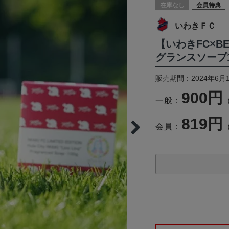
在庫なし
会員特典
いわきＦＣ
【いわきFC×BE
グランスソープ1
販売期間：2024年6月
900円
一般：
819円
会員：