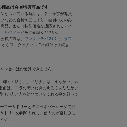
の商品は会員特典商品です
コンがついている商品は、各クラブが導入
ラブなどの会員制度により、会員の方のみ
る商品、または特別価格が適応されるアイ
は
ヘルプページ
をご確認ください。
ブ会員の方は、
ワンタッチパスID（クラブ
録
からワンタッチパスIDの紐付け手続き
キャンセルはお受けできません。
「輝く・結ぶ」、『リナ』は「柔らかい」の
名前は、フラの街いわきの明るくあたたかい
香りが人と人を結びつけてくれる事を願って
、ハーマー＆ドリーとのコラボパッケージで登
ー＆ドリーの刻印も施し、使うのが楽しみに
ンです。