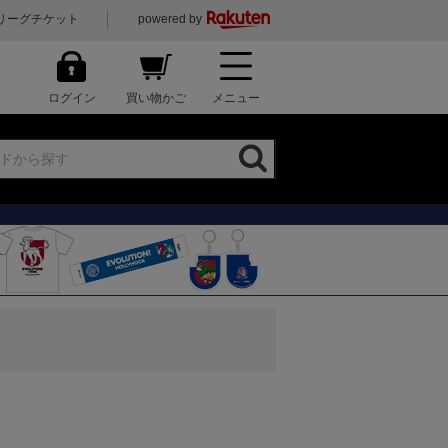
リーグチケット
powered by
ログイン
買い物かご
メニュー