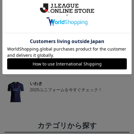
いわきFC 2026/27 1st レ
いわきFC 2026/27 1st オ
2026マフラータオル（W
い
プリカユニフォーム
ーセンティックユニフォ
ALK TO THE DREAM）
15,400円～19,800円
17,600円～22,000円
3,520円
1
ーム
トピックス
いわき
いわきＦＣのすべてのグッズをチェックしたい方
に！全グッズ一覧はこちら！
いわき
2025ユニフォームを今すぐチェック！
カテゴリから探す