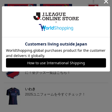
いわきFC アマルルガ
いわきFC ピカチュウ
いわきFC アマルルガ
い
タオルマフラー
タオルマフラー
キーホルダー
2,500円
2,500円
1,100円
1
トピックス
いわき
いわきＦＣのすべてのグッズをチェックしたい方
に！全グッズ一覧はこちら！
いわき
2025ユニフォームを今すぐチェック！