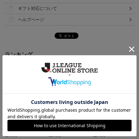
ギフト対応について
ヘルプページ
ランキング
NEW
NEW
NEW
いわきFC アマルルガ
いわきFC ピカチュウ
いわきFC アマルルガ
い
タオルマフラー
タオルマフラー
キーホルダー
2,500円
2,500円
1,100円
1