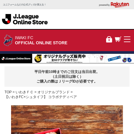
ユニフォームなどの公式グッズが買える！
powered by
IWAKI FC
OFFICIAL ONLINE STORE
平日午前10時までのご注文は当日出荷。
（土日祝日は除く）
ご購入の際はＪリーグIDが必要です。
TOP
いわきＦＣ
オリジナルブランド
【いわきFC×シュタイフ】 コラボテディベア