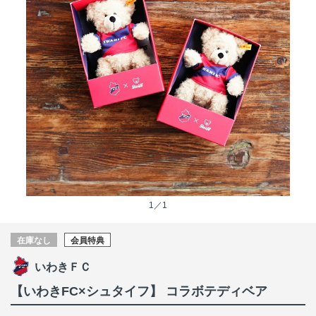
1／1
在庫なし
会員特典
いわきＦＣ
【いわきFC×シュタイフ】 コラボテディベア