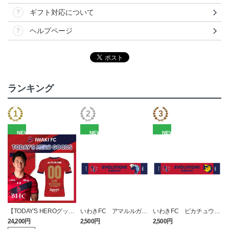
ギフト対応について
ヘルプページ
ランキング
NEW
NEW
NEW
【TODAY'S HEROグッ
いわきFC アマルルガ
いわきFC ピカチュウ
ズ】数量限定！2026 1st
タオルマフラー
タオルマフラー
24,200円
2,500円
2,500円
1
レプリカユニフォーム