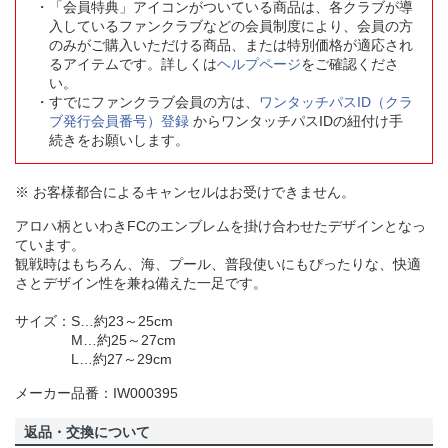
「会員特典」アイコンがついている商品は、各クラブが導
入しているファンクラブなどの会員制度により、会員の方
のみがご購入いただける商品、または特別価格が適応され
るアイテムです。詳しくは
ヘルプページ
をご確認くださ
い。
すでにファンクラブ会員の方は、
ワンタッチパスID（クラ
ブ発行会員番号）登録
からワンタッチパスIDの紐付け手
続きをお願いします。
※ お客様都合によるキャンセルはお受けできません。
アロハ柄といわきFCのエンブレムを掛け合わせたデザインとなっ
ています。
観戦時はもちろん、海、プール、普段使いにもぴったりな、快適
さとデザイン性を兼ね備えた一足です。
サイズ：S…約23～25cm
M…約25～27cm
L…約27～29cm
メーカー品番：IW000395
返品・交換について