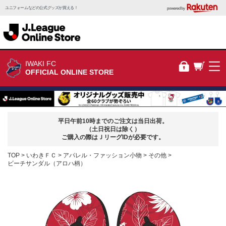
ユニフォームなどの公式グッズが買える！
powered by
IWAKI FC
OFFICIAL ONLINE STORE
平日午前10時までのご注文は当日出荷。
（土日祝日は除く）
ご購入の際はＪリーグIDが必要です。
TOP
いわきＦＣ
アパレル・ファッション小物
その他
ビーチサンダル（アロハ柄）