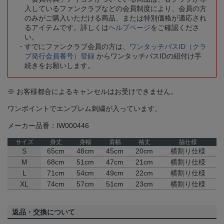
入しているファンクラブなどの会員制度により、会員の方
のみがご購入いただける商品、または特別価格が適応され
るアイテムです。詳しくは
ヘルプページ
をご確認くださ
い。
すでにファンクラブ会員の方は、
ワンタッチパスID（クラ
ブ発行会員番号）登録
からワンタッチパスIDの紐付け手
続きをお願いします。
※ お客様都合によるキャンセルはお受けできません。
ワンポイントでエンブレム刺繍が入っています。
メーカー品番：IW000446
サイズ
身丈
身幅
肩幅
袖丈
脇仕様
S
65cm
48cm
45cm
20cm
横割り仕様
M
68cm
51cm
47cm
21cm
横割り仕様
L
71cm
54cm
49cm
22cm
横割り仕様
XL
74cm
57cm
51cm
23cm
横割り仕様
返品・交換について