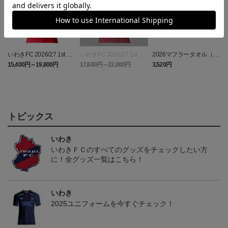
いわきFC 2026/27 1st レ
いわきFC 2026/27 1st オ
2026マフラータオル（W
い
プリカユニフォーム
ーセンティックユニフォ
ALK TO THE DREAM）
15,400円～19,800円
17,600円～22,000円
3,520円
1
ーム
トピックス
いわき
いわきＦＣのすべてのグッズをチェックしたい方
に！全グッズ一覧はこちら！
いわき
2025ユニフォームを今すぐチェック！