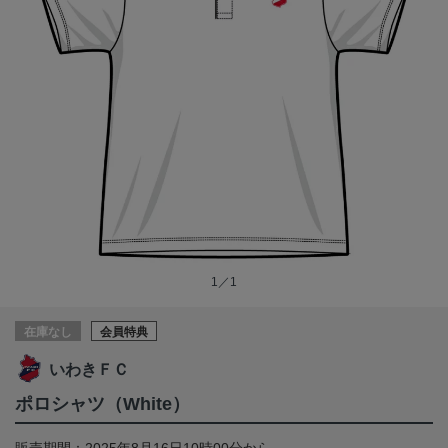
1／1
在庫なし
会員特典
いわきＦＣ
ポロシャツ（White）