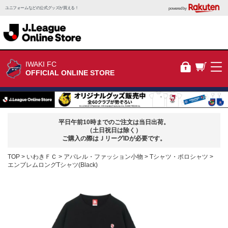
ユニフォームなどの公式グッズが買える！
powered by
IWAKI FC
OFFICIAL ONLINE STORE
平日午前10時までのご注文は当日出荷。
（土日祝日は除く）
ご購入の際はＪリーグIDが必要です。
TOP
いわきＦＣ
アパレル・ファッション小物
Tシャツ・ポロシャツ
エンブレムロングTシャツ(Black)