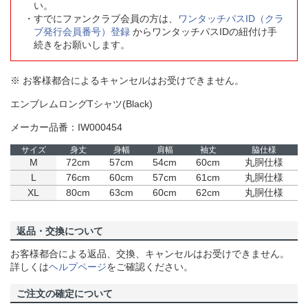
い。
すでにファンクラブ会員の方は、
ワンタッチパスID（クラ
ブ発行会員番号）登録
からワンタッチパスIDの紐付け手
続きをお願いします。
※ お客様都合によるキャンセルはお受けできません。
エンブレムロングTシャツ(Black)
メーカー品番：IW000454
サイズ
身丈
身幅
肩幅
袖丈
脇仕様
M
72cm
57cm
54cm
60cm
丸胴仕様
L
76cm
60cm
57cm
61cm
丸胴仕様
XL
80cm
63cm
60cm
62cm
丸胴仕様
返品・交換について
お客様都合による返品、交換、キャンセルはお受けできません。
詳しくは
ヘルプページ
をご確認ください。
ご注文の確定について