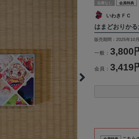
在庫なし
会員特典
いわきＦＣ
はまどおりかる
販売期間：2025年10月
3,800
一般：
3,419
会員：
こちら
会員特典