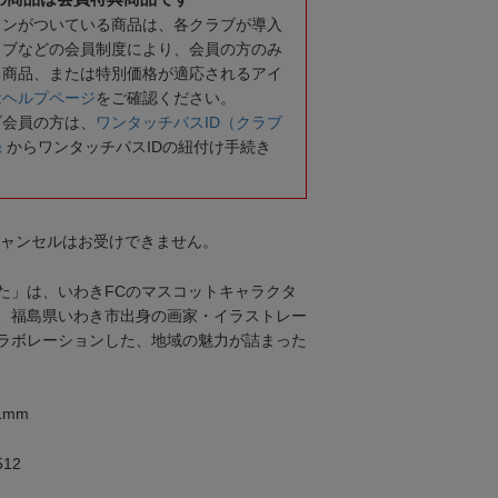
コンがついている商品は、各クラブが導入
ラブなどの会員制度により、会員の方のみ
る商品、または特別価格が適応されるアイ
は
ヘルプページ
をご確認ください。
ブ会員の方は、
ワンタッチパスID（クラブ
録
からワンタッチパスIDの紐付け手続き
キャンセルはお受けできません。
た」は、いわきFCのマスコットキャラクタ
、福島県いわき市出身の画家・イラストレー
ラボレーションした、地域の魅力が詰まった
1mm
12