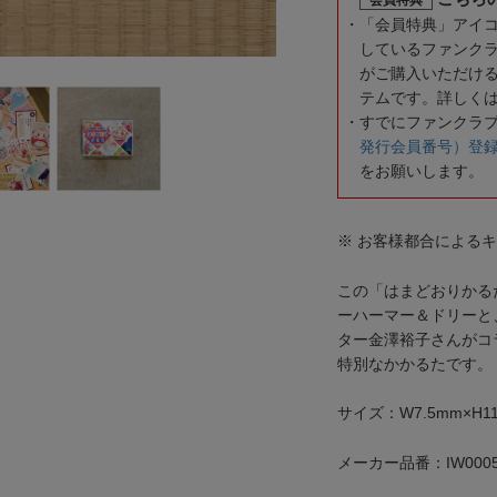
「会員特典」アイ
しているファンク
がご購入いただけ
テムです。詳しく
すでにファンクラ
発行会員番号）登
をお願いします。
※ お客様都合による
この「はまどおりかる
ーハーマー＆ドリーと
ター金澤裕子さんがコ
特別なかかるたです。
サイズ：W7.5mm×H1
メーカー品番：IW0005