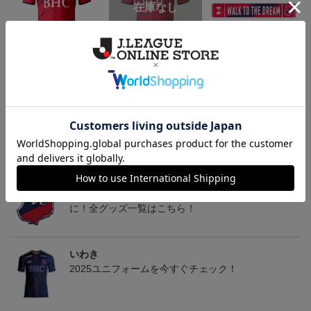
いわきFC 2026/27 1st レ
いわきFC 2026/27 1st オ
2026マフラータオル（W
い
プリカユニフォーム
ーセンティックユニフォ
ALK TO THE DREAM）
15,400円～19,800円
17,600円～22,000円
3,520円
1
ーム
トピックス
いわき
いわきＦＣのすべてのグッズをチェックしたい方
に！全グッズ一覧はこちら！
いわき
2025ユニフォームを今すぐチェック！