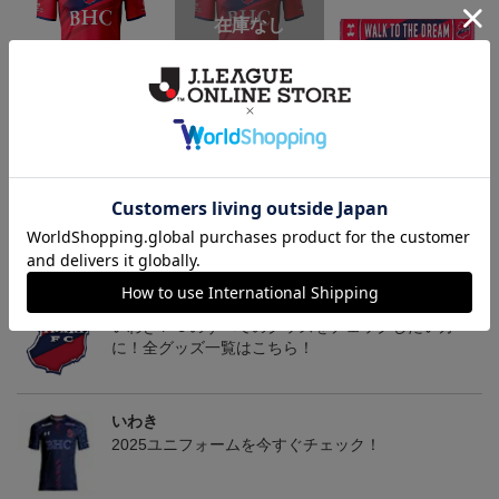
いわきFC 2026/27 1st レ
いわきFC 2026/27 1st オ
2026マフラータオル（W
い
プリカユニフォーム
ーセンティックユニフォ
ALK TO THE DREAM）
15,400円～19,800円
17,600円～22,000円
3,520円
1
ーム
トピックス
いわき
いわきＦＣのすべてのグッズをチェックしたい方
に！全グッズ一覧はこちら！
いわき
2025ユニフォームを今すぐチェック！