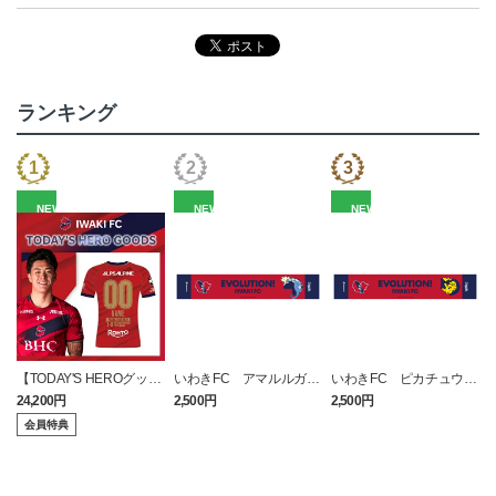
ランキング
NEW
NEW
NEW
【TODAY'S HEROグッ
いわきFC アマルルガ
いわきFC ピカチュウ
ズ】数量限定！2026 1st
タオルマフラー
タオルマフラー
24,200円
2,500円
2,500円
1
レプリカユニフォーム
会員特典
（今治戦）