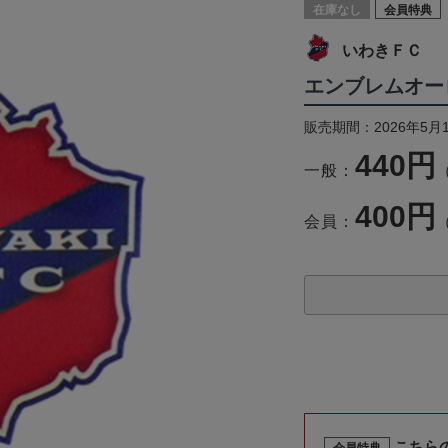
在庫なし
会員特典
いわきＦＣ
エンブレムオー
販売期間：2026年5月
440円
一般：
400円
会員：
こちら
会員特典