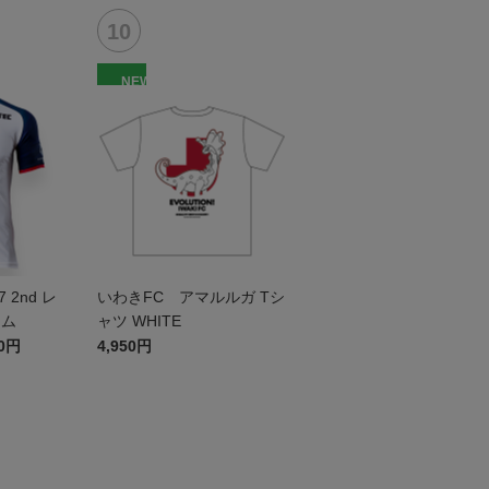
NEW
7 2nd レ
いわきFC アマルルガ Tシ
ーム
ャツ WHITE
00円
4,950円