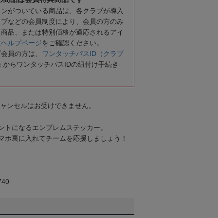
コンがついている商品は、各クラブが導入
ラブなどの会員制度により、会員の方のみ
る商品、または特別価格が適応されるアイ
は
ヘルプページ
をご確認ください。
ブ会員の方は、
ワンタッチパスID（クラブ
録
からワンタッチパスIDの紐付け手続き
キャンセルはお受けできません。
ントになるエンブレムステッカー。
マホ裏に入れてチームを応援しましょう！
40