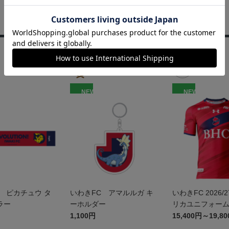
NEW
NEW
 ピカチュウ タ
いわきFC アマルルガ キ
いわきFC 2026/2
ラー
ーホルダー
リカユニフォー
1,100円
15,400円～19,8