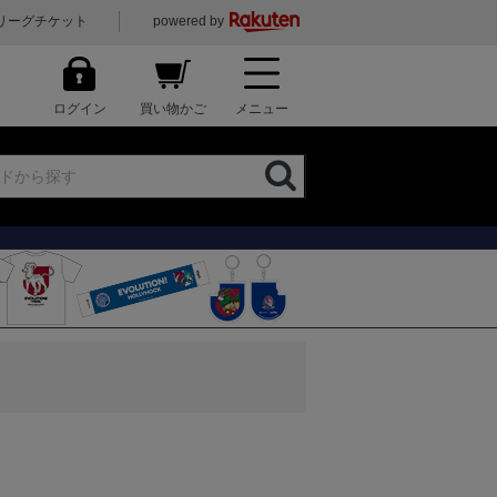
リーグチケット
powered by
ログイン
買い物かご
メニュー