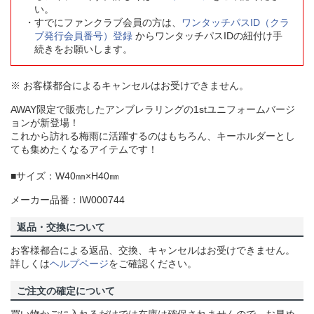
い。
すでにファンクラブ会員の方は、
ワンタッチパスID（クラ
ブ発行会員番号）登録
からワンタッチパスIDの紐付け手
続きをお願いします。
※ お客様都合によるキャンセルはお受けできません。
AWAY限定で販売したアンブレラリングの1stユニフォームバージ
ョンが新登場！
これから訪れる梅雨に活躍するのはもちろん、キーホルダーとし
ても集めたくなるアイテムです！
■サイズ：W40㎜×H40㎜
メーカー品番：IW000744
返品・交換について
お客様都合による返品、交換、キャンセルはお受けできません。
詳しくは
ヘルプページ
をご確認ください。
ご注文の確定について
買い物かごに入れるだけでは在庫は確保されませんので、お早め