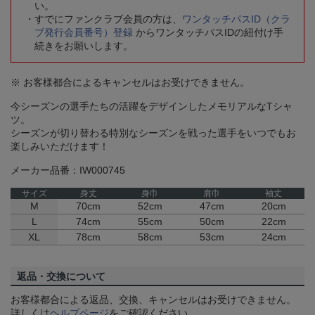
い。
すでにファンクラブ会員の方は、
ワンタッチパスID（クラ
ブ発行会員番号）登録
からワンタッチパスIDの紐付け手
続きをお願いします。
※ お客様都合によるキャンセルはお受けできません。
今シーズンの選手たちの活躍をデザインしたメモリアルなTシャ
ツ。
シーズンが切り替わる特別なシーズンを戦った選手をいつでもお
楽しみいただけます！
メーカー品番：IW000745
サイズ
身丈
身巾
肩巾
袖丈
M
70cm
52cm
47cm
20cm
L
74cm
55cm
50cm
22cm
XL
78cm
58cm
53cm
24cm
返品・交換について
お客様都合による返品、交換、キャンセルはお受けできません。
詳しくは
ヘルプページ
をご確認ください。