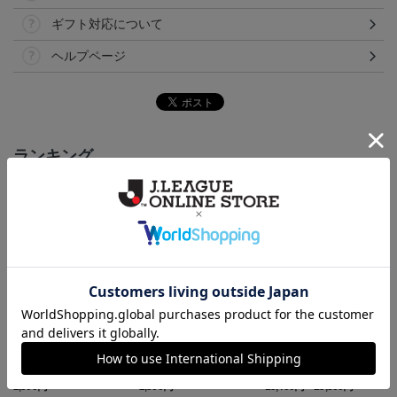
ギフト対応について
ヘルプページ
ランキング
NEW
NEW
NEW
いわきFC アマルルガ
いわきFC ピカチュウ
いわきFC 2026/27 1st レ
タオルマフラー
タオルマフラー
プリカユニフォーム
2,500円
2,500円
15,400円～19,800円
1