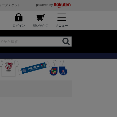
リーグチケット
powered by
ログイン
買い物かご
メニュー