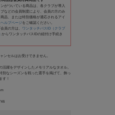
コンがついている商品は、各クラブが導入
ラブなどの会員制度により、会員の方のみ
る商品、または特別価格が適応されるアイ
は
ヘルプページ
をご確認ください。
ブ会員の方は、
ワンタッチパスID（クラブ
録
からワンタッチパスIDの紐付け手続き
キャンセルはお受けできません。
の活躍をデザインしたメモリアルなタオル。
特別なシーズンを戦った選手を掲げて、飾っ
ます！
mm
46