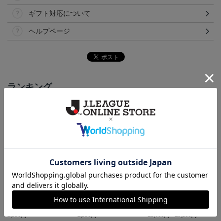
ギフト対応について
ヘルプページ
ランキング
NEW
NEW
NEW
いわきFC アマルルガ
いわきFC ピカチュウ
いわきFC 2026/27 1st レ
タオルマフラー
タオルマフラー
プリカユニフォーム
2,500円
2,500円
15,400円～19,800円
1