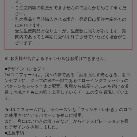
す。
ご注文内容の変更ができませんのであらかじめご了承くだ
さい。
別の商品と同時購入される場合、発送日は受注生産のもの
にあわせます。
受注生産商品となりますが、生産数に限りがあります。期
間内であっても早期に受付を終了させていただく場合がご
ざいます。
※ お客様都合によるキャンセルはお受けできません。
■デザインコンセプト
1stユニフォームは、我々の夢である「浜を照らす光となる」をコ
ンセプトに、クラブのVIの一部であるグローイングスラッシュの
パターンをシャツ全体に配置。復興から成長へと歩みを続ける浜
通り地域とともに力強く上昇していくチームの姿を表現していま
す。
2ndユニフォームには、今シーズンも「フラシティいわき」のロゴ
に使用されているパターンを袖口に採用。
また、肩にはいわきの湊（みなと）からインスピレーションを得
たデザインを採用しました。
■注意事項