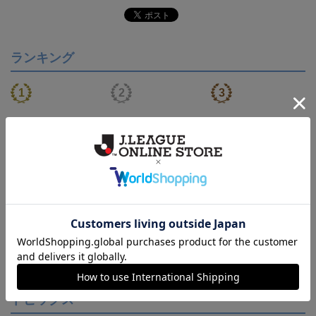
ランキング
【S～4XL】2026/27ユニ
ジュビロ磐田 チルタリ
ジュビロ磐田 ピカチュ
フォーム オーセンティッ
ス タオルマフラー
ウ タオルマフラー
21,450円～25,950円
2,500円
2,500円
1
クモデル:FP1st
会員特典
トピックス