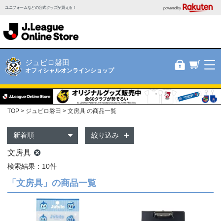
ユニフォームなどの公式グッズが買える！
powered by
ジュビロ磐田
オフィシャルオンラインショップ
TOP
ジュビロ磐田
文房具 の商品一覧
絞り込み
文房具
検索結果：10件
「文房具」の商品一覧