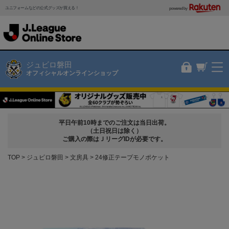
ユニフォームなどの公式グッズが買える！
powered by
ジュビロ磐田
オフィシャルオンラインショップ
平日午前10時までのご注文は当日出荷。
（土日祝日は除く）
ご購入の際はＪリーグIDが必要です。
TOP
ジュビロ磐田
文房具
24修正テープモノポケット