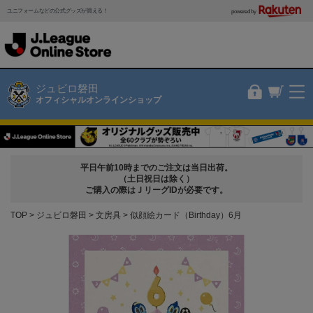
ユニフォームなどの公式グッズが買える！
powered by
ジュビロ磐田
オフィシャルオンラインショップ
平日午前10時までのご注文は当日出荷。
（土日祝日は除く）
ご購入の際はＪリーグIDが必要です。
TOP
ジュビロ磐田
文房具
似顔絵カード（Birthday）6月