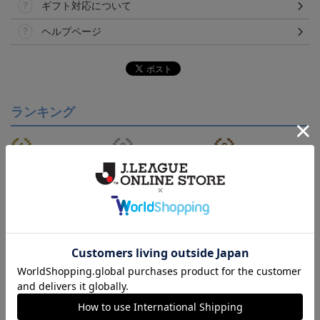
ギフト対応について
ヘルプページ
ランキング
ジュビロ磐田 ピカチュ
ジュビロ磐田 チルタリ
【S～4XL】2026/27ユニ
ウ タオルマフラー
ス タオルマフラー
フォーム オーセンティッ
2,500円
2,500円
21,450円～25,950円
1
クモデル:FP1st
会員特典