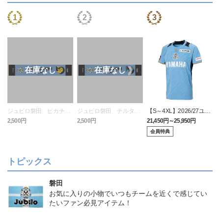
ジュビロ磐田 ピカチュ
ジュビロ磐田 チルタリ
【S～4XL】2026/27ユニ
ウ タオルマフラー
ス タオルマフラー
フォーム オーセンティッ
2,500円
2,500円
21,450円～25,950円
1
クモデル:FP1st
会員特典
トピックス
磐田
お気に入りの小物でいつもチームを近くで感じてい
たいファン必見アイテム！