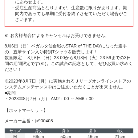
にあわせます。
受注生産商品となりますが、生産数に限りがあります。期
間内であっても早期に受付を終了させていただく場合がご
ざいます。
※ お客様都合によるキャンセルはお受けできません。
8月6日（日）ベガルタ仙台戦のSTAR of THE DAYになった選手
の、直筆サイン入り特別Tシャツを販売します！
数量限定！ 8月6日（日）23:00から8月8日（火）23:59までの3日
間の期間限定です(※)。この試合の記念として、ぜひお買い求めく
ださい！
※2023年8月7日（月）に実施されるＪリーグオンラインストアの
システムメンテナンス中はご注文いただくことが出来ません。
■期間
・2023年8月7日（月） AM2：00 ～ AM6：00
【ホットマーケット】
メーカー品番：ju900408
サイズ
身丈
身巾
肩巾
袖丈
M
68cm
50cm
46cm
21cm