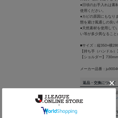
●日頃のお手入れは素
使用ください。
●カビの原因にもなり
態を避け風通しの良い
●天然素材を使用して
い等が多少異なること
■サイズ：縦350×横28
【持ち手（ハンドル）】
【ショルダー】730m
メーカー品番：ju9004
返品・交換について
お客様都合による返
ん。詳しくは
ヘルプ
ご注文の確定につい