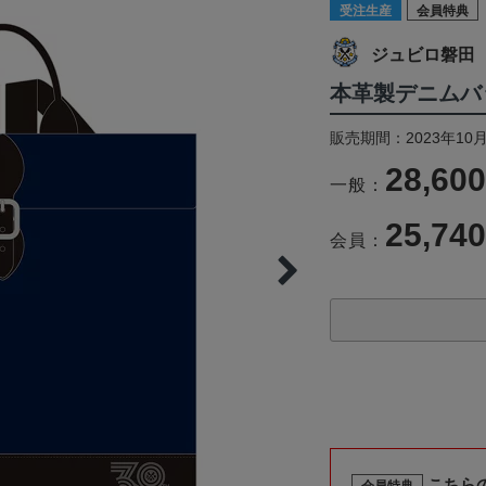
受注生産
会員特典
ジュビロ磐田
本革製デニムバッ
販売期間：2023年10月
28,60
一般：
25,74
会員：
こちら
会員特典