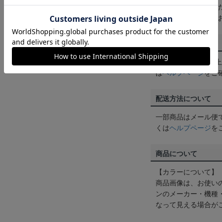
買い物かごに入れる
めにご購入手続きを
送料について
3,980円（税込）
は
ヘルプページ
をご
配送方法について
一部商品はメール便
くは
ヘルプページ
を
商品について
【カラーについて】
商品画像は、お使い
ンのメーカー・機種
なって見える場合が