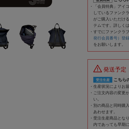
「会員特典」アイ
しているファンク
がご購入いただけ
テムです。詳しく
すでにファンクラ
発行会員番号）登
をお願いします。
発送予定
こちら
受注生産
生産状況によりお
ご注文内容の変更
い。
別の商品と同時購
あわせます。
受注生産商品とな
内であっても早期