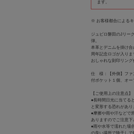
ます。
※ お客様都合による
ジュビロ磐田のJリー
弾。
本革とデニムを掛け合
周年記念ロゴが入りま
おしゃれな刻印リング
仕 様：【外側】ファ
付ポケット１個、オー
【ご使用上の注意点】
●長時間日光に当てる
と変形する恐れがあり
●摩擦や雨や汗などで
ありますのでご注意下
●雨や水等で濡れた場
の良い場所で陰干しで