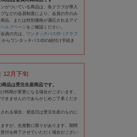
コンがついている商品は、各クラブが導入
ラブなどの会員制度により、会員の方のみ
る商品、または特別価格が適応されるアイ
は
ヘルプページ
をご確認ください。
ブ会員の方は、
ワンタッチパスID（クラブ
録
からワンタッチパスIDの紐付け手続き
：12月下旬
の商品は受注生産商品です。
届け時期が変更になる場合がございます。
ができませんのであらかじめご了承くださ
入される場合、発送日は受注生産のものに
りますが、生産数に限りがあります。期間
に受付を終了させていただく場合がござい