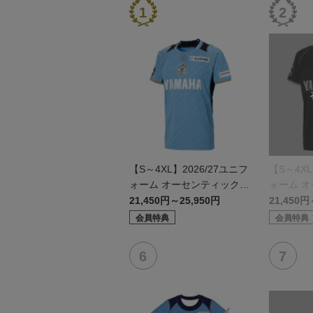
【S～4XL】2026/27ユニフ
【S～4XL
ォーム オーセンティックモ
ォーム 
デル:FP1st
デル:GK
21,450円～25,950円
21,450円
会員特典
会員特典