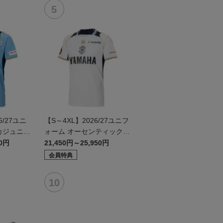
/27ユニ
【S～4XL】2026/27ユニフ
カジュニア
ォーム オーセンティックモ
デル:FP2nd
50円
21,450円～25,950円
会員特典