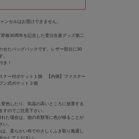
キャンセルはお受けできません。
グ昇格30周年を記念した受注生産グッズ第二
わせたバッグパックです。レザー部分に30
す。
付き！
スナー付ポケット１個 【内側】ファスナー
プン式ポケット２個
と変色したり、気温の高いところに放置する
ますのでご注意下さい。
滑れた場合は、他の衣類等に色が移ることが
さい。
合は、柔らかい布でやさしくふき取り風通し
乾かしてください。