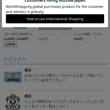
【S～4XL】2026/27ユニ
ジュビロ磐田 チルタリ
ジュビロ磐田 ピカチュ
フォーム オーセンティッ
ス タオルマフラー
ウ タオルマフラー
21,450円～25,950円
2,500円
2,500円
1
クモデル:FP1st
会員特典
トピックス
磐田
お気に入りの小物でいつもチームを近くで感じてい
たいファン必見アイテム！
磐田
ジュビロ磐田のすべてのグッズをチェックしたい方
に！全グッズ一覧はこちら！