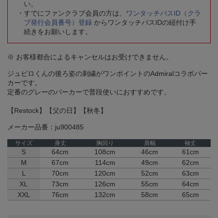
い。
すでにファンクラブ会員の方は、
ワンタッチパスID（クラ
ブ発行会員番号）登録
からワンタッチパスIDの紐付け手
続きをお願いします。
※ お客様都合によるキャンセルはお受けできません。
ジュビロくんの後ろ姿の刺繍がワンポイントのAdmiralコラボパー
カーです。
定番のグレーのパーカーで普段使いにおすすめです。
【Restock】【父の日】【秋冬】
メーカー品番：ju900485
サイズ
身丈
胸回り
肩幅
袖丈
S
64cm
108cm
46cm
61cm
M
67cm
114cm
49cm
62cm
L
70cm
120cm
52cm
63cm
XL
73cm
126cm
55cm
64cm
XXL
76cm
132cm
58cm
65cm