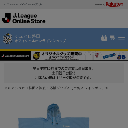
ユニフォームなどの公式グッズが買える！
powered by
ジュビロ磐田
オフィシャルオンラインショップ
平日午前10時までのご注文は当日出荷。
（土日祝日は除く）
ご購入の際はＪリーグIDが必要です。
TOP
ジュビロ磐田
観戦・応援グッズ
その他
レインポンチョ