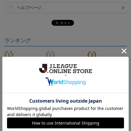
ヘルプページ
ランキング
NEW
【S～4XL】2026/27ユニ
ジュビロ磐田 チルタリ
ジュビロ磐田 ピカチュ
フォーム オーセンティッ
ス タオルマフラー
ウ タオルマフラー
21,450円～25,950円
2,500円
2,500円
1
クモデル:FP1st
会員特典